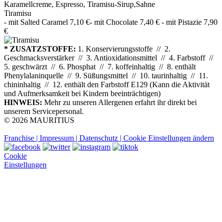
Karamellcreme, Espresso, Tiramisu-Sirup,Sahne
Tiramisu
- mit Salted Caramel 7,10 €- mit Chocolate 7,40 € - mit Pistazie 7,90
€
* ZUSATZSTOFFE:
1. Konservierungsstoffe // 2.
Geschmacksverstärker // 3. Antioxidationsmittel // 4. Farbstoff //
5. geschwärzt // 6. Phosphat // 7. koffeinhaltig // 8. enthält
Phenylalaninquelle // 9. Süßungsmittel // 10. taurinhaltig // 11.
chininhaltig // 12. enthält den Farbstoff E129 (Kann die Aktivität
und Aufmerksamkeit bei Kindern beeinträchtigen)
HINWEIS:
Mehr zu unseren Allergenen erfahrt ihr direkt bei
unserem Servicepersonal.
© 2026 MAURITIUS
Franchise |
Impressum |
Datenschutz |
Cookie Einstellungen ändern
Cookie
Einstellungen