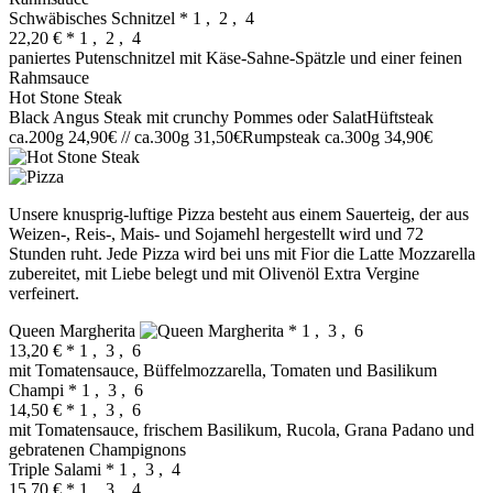
Schwäbisches Schnitzel
* 1 , 2 , 4
22,20 €
* 1 , 2 , 4
paniertes Putenschnitzel mit Käse‐Sahne‐Spätzle und einer feinen
Rahmsauce
Hot Stone Steak
Black Angus Steak mit crunchy Pommes oder SalatHüftsteak
ca.200g 24,90€ // ca.300g 31,50€Rumpsteak ca.300g 34,90€
Unsere knusprig-luftige Pizza besteht aus einem Sauerteig, der aus
Weizen-, Reis-, Mais- und Sojamehl hergestellt wird und 72
Stunden ruht. Jede Pizza wird bei uns mit Fior die Latte Mozzarella
zubereitet, mit Liebe belegt und mit Olivenöl Extra Vergine
verfeinert.
Queen Margherita
* 1 , 3 , 6
13,20 €
* 1 , 3 , 6
mit Tomatensauce, Büffelmozzarella, Tomaten und Basilikum
Champi
* 1 , 3 , 6
14,50 €
* 1 , 3 , 6
mit Tomatensauce, frischem Basilikum, Rucola, Grana Padano und
gebratenen Champignons
Triple Salami
* 1 , 3 , 4
15,70 €
* 1 , 3 , 4