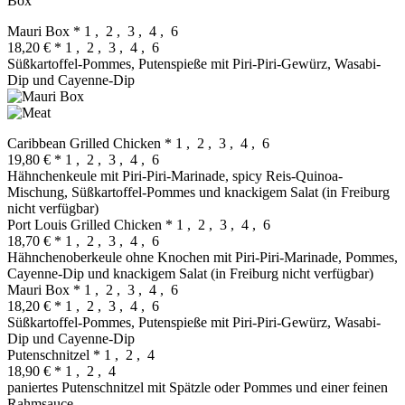
Box
Mauri Box
* 1 , 2 , 3 , 4 , 6
18,20 €
* 1 , 2 , 3 , 4 , 6
Süßkartoffel‐Pommes, Putenspieße mit Piri-Piri-Gewürz, Wasabi‐
Dip und Cayenne‐Dip
Caribbean Grilled Chicken
* 1 , 2 , 3 , 4 , 6
19,80 €
* 1 , 2 , 3 , 4 , 6
Hähnchenkeule mit Piri-Piri-Marinade, spicy Reis‐Quinoa‐
Mischung, Süßkartoffel‐Pommes und knackigem Salat (in Freiburg
nicht verfügbar)
Port Louis Grilled Chicken
* 1 , 2 , 3 , 4 , 6
18,70 €
* 1 , 2 , 3 , 4 , 6
Hähnchenoberkeule ohne Knochen mit Piri-Piri-Marinade, Pommes,
Cayenne-Dip und knackigem Salat (in Freiburg nicht verfügbar)
Mauri Box
* 1 , 2 , 3 , 4 , 6
18,20 €
* 1 , 2 , 3 , 4 , 6
Süßkartoffel‐Pommes, Putenspieße mit Piri-Piri-Gewürz, Wasabi‐
Dip und Cayenne‐Dip
Putenschnitzel
* 1 , 2 , 4
18,90 €
* 1 , 2 , 4
paniertes Putenschnitzel mit Spätzle oder Pommes und einer feinen
Rahmsauce