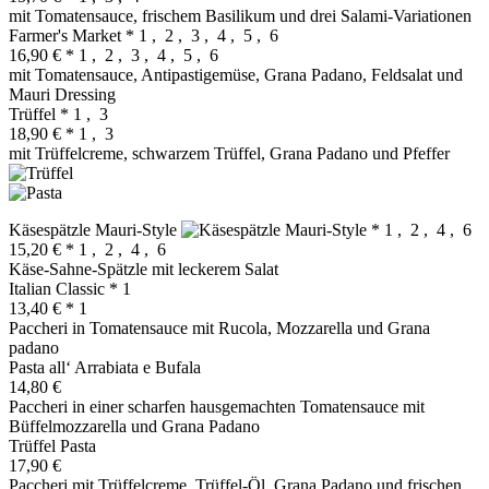
mit Tomatensauce, frischem Basilikum und drei Salami-Variationen
Farmer's Market
* 1 , 2 , 3 , 4 , 5 , 6
16,90 €
* 1 , 2 , 3 , 4 , 5 , 6
mit Tomatensauce, Antipastigemüse, Grana Padano, Feldsalat und
Mauri Dressing
Trüffel
* 1 , 3
18,90 €
* 1 , 3
mit Trüffelcreme, schwarzem Trüffel, Grana Padano und Pfeffer
Käsespätzle Mauri‐Style
* 1 , 2 , 4 , 6
15,20 €
* 1 , 2 , 4 , 6
Käse‐Sahne‐Spätzle mit leckerem Salat
Italian Classic
* 1
13,40 €
* 1
Paccheri in Tomatensauce mit Rucola, Mozzarella und Grana
padano
Pasta all‘ Arrabiata e Bufala
14,80 €
Paccheri in einer scharfen hausgemachten Tomatensauce mit
Büffelmozzarella und Grana Padano
Trüffel Pasta
17,90 €
Paccheri mit Trüffelcreme, Trüffel-Öl, Grana Padano und frischen