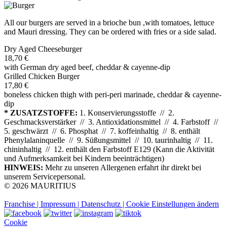
All our burgers are served in a brioche bun ,with tomatoes, lettuce
and Mauri dressing. They can be ordered with fries or a side salad.
Dry Aged Cheeseburger
18,70 €
with German dry aged beef, cheddar & cayenne-dip
Grilled Chicken Burger
17,80 €
boneless chicken thigh with peri-peri marinade, cheddar & cayenne-
dip
* ZUSATZSTOFFE:
1. Konservierungsstoffe // 2.
Geschmacksverstärker // 3. Antioxidationsmittel // 4. Farbstoff //
5. geschwärzt // 6. Phosphat // 7. koffeinhaltig // 8. enthält
Phenylalaninquelle // 9. Süßungsmittel // 10. taurinhaltig // 11.
chininhaltig // 12. enthält den Farbstoff E129 (Kann die Aktivität
und Aufmerksamkeit bei Kindern beeinträchtigen)
HINWEIS:
Mehr zu unseren Allergenen erfahrt ihr direkt bei
unserem Servicepersonal.
© 2026 MAURITIUS
Franchise |
Impressum |
Datenschutz |
Cookie Einstellungen ändern
Cookie