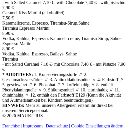
- with Salted Caramel 7,10 €- with Chocolate 7,40 € - with pistachio
7,90 €
Caramel Kiss Martini (alkoholfrei)
7,50 €
Karamellcreme, Espresso, Tiramisu-Sirup,Sahne
Tiramisu Espresso Martini
8,90 €
Vodka, Kahlua, Espresso, Karamell-creme, Tiramisu-Sirup, Sahne
Espresso Martini
8,90 €
Vodka, Kahlua, Espresso, Baileys, Sahne
Tiramisu
- mit Salted Caramel 7,10 €- mit Chocolate 7,40 € - mit Pistazie 7,90
€
* ADDITIVES:
1. Konservierungsstoffe // 2.
Geschmacksverstärker // 3. Antioxidationsmittel // 4. Farbstoff //
5. geschwärzt // 6. Phosphat // 7. koffeinhaltig // 8. enthält
Phenylalaninquelle // 9. Süßungsmittel // 10. taurinhaltig // 11.
chininhaltig // 12. enthält den Farbstoff E129 (Kann die Aktivität
und Aufmerksamkeit bei Kindern beeinträchtigen)
HINWEIS:
Mehr zu unseren Allergenen erfahrt ihr direkt bei
unserem Servicepersonal.
© 2026 MAURITIUS
Franchise |
Impressum |
Datenschutz |
Cookie Einstellungen ändern