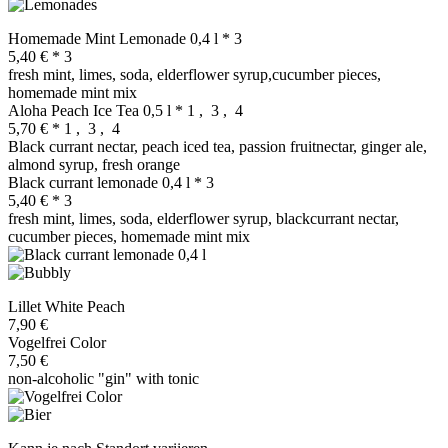
Homemade Mint Lemonade 0,4 l
* 3
5,40 €
* 3
fresh mint, limes, soda, elderflower syrup,cucumber pieces,
homemade mint mix
Aloha Peach Ice Tea 0,5 l
* 1 , 3 , 4
5,70 €
* 1 , 3 , 4
Black currant nectar, peach iced tea, passion fruitnectar, ginger ale,
almond syrup, fresh orange
Black currant lemonade 0,4 l
* 3
5,40 €
* 3
fresh mint, limes, soda, elderflower syrup, blackcurrant nectar,
cucumber pieces, homemade mint mix
Lillet White Peach
7,90 €
Vogelfrei Color
7,50 €
non-alcoholic "gin" with tonic