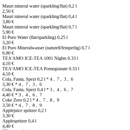
Mauri mineral water (sparkling/flat) 0,2 l
2,50 €
Mauri mineral water (sparkling/flat) 0,4 l
3,80 €
Mauri mineral water (sparkling/flat) 0,7 l
5,90 €
El Puro Water (flat/sparkling) 0,25 l
3,20 €
El Puro Mineralwasser (naturell/feinperlig) 0,7 l
6,90 €
TEA'AMO ICE-TEA 1001 Nights 0.33 l
4,10 €
TEA'AMO ICE-TEA Pomegranate 0.33 l
4,10 €
Cola, Fanta, Spezi 0,2 l
* 4 , 7 , 3 , 6
3,30 €
* 4 , 7 , 3 , 6
Cola, Fanta, Spezi 0,4 l
* 3 , 4 , 6 , 7
4,40 €
* 3 , 4 , 6 , 7
Coke Zero 0,2 l
* 4 , 7 , 8 , 9
3,50 €
* 4 , 7 , 8 , 9
Applejuice spritzer 0,2 l
3,30 €
Applespritzer 0,4 l
4,40 €